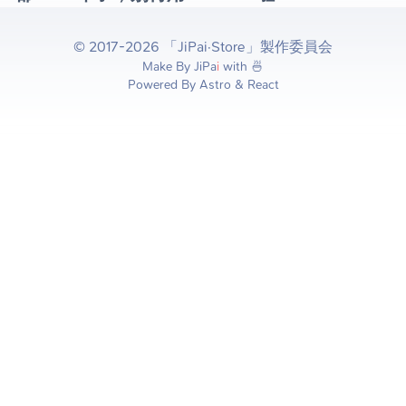
© 2017-2026 「JiPai·Store」製作委員会
Make By
JiPa
i
with 🍜
Powered By Astro & React