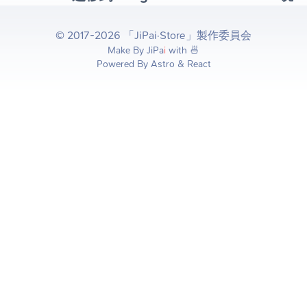
© 2017-2026 「JiPai·Store」製作委員会
Make By
JiPa
i
with 🍜
Powered By Astro & React