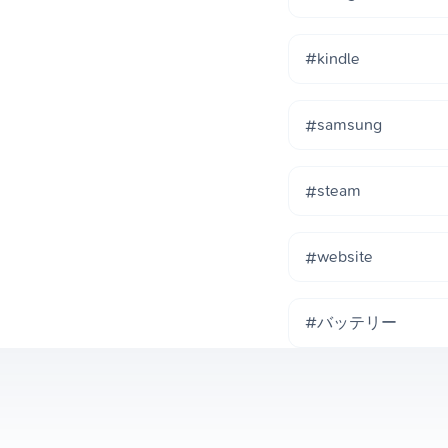
#kindle
#samsung
#steam
#website
#バッテリー