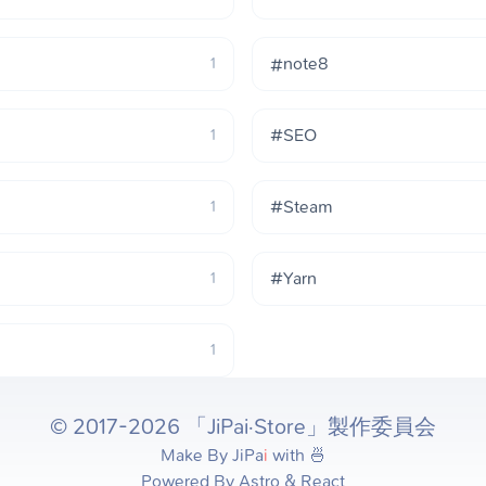
#note8
1
#SEO
1
#Steam
1
#Yarn
1
1
© 2017-2026 「JiPai·Store」製作委員会
Make By
JiPa
i
with 🍜
Powered By Astro & React