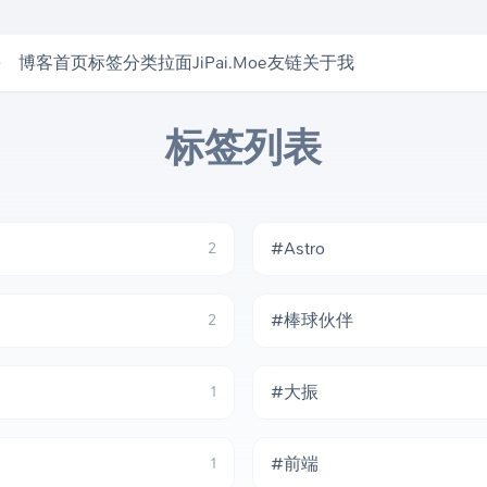
e
博客首页
标签
分类
拉面
JiPai.Moe
友链
关于我
标签列表
#Astro
2
#棒球伙伴
2
#大振
1
#前端
1