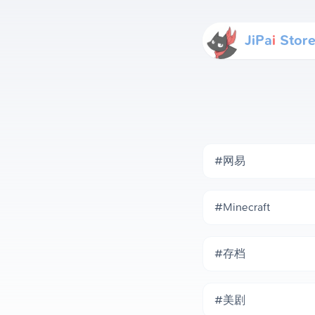
JiPa
i
Stor
#网易
#Minecraft
#存档
#美剧