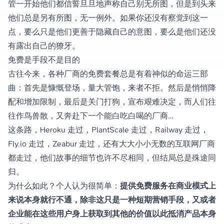
管一开始他们都信誓旦旦地声称自己别无所图，但是到头来
他们总是另有所图，无一例外。如果你还没有察觉到这一
点，要么只是他们更善于隐藏自己的意图，要么是他们还没
有露出自己的獠牙。
免费是手段不是目的
古往今来，各种厂商的免费套餐总是有着神似的命运三部
曲：首先是慷慨登场，量大管饱，来者不拒。然后是悄悄降
配和增加限制，最后是关门打狗，宣布艰难决定，而人们往
往作鸟兽散，又奔赴下一个能白吃白喝的厂商…
这条路，Heroku 走过，PlantScale 走过，Railway 走过，
Fly.io 走过，Zeabur 走过，还有大大小小无数的互联网厂商
都走过，他们故事的细节也许不尽相同，但结局总是殊途同
归。
为什么如此？个人认为很简单：
提供免费服务在商业模式上
来说本身就行不通，除非这只是一种短期营销手段，又或者
企业能在这些用户身上获取到其他的价值以此抵消产品本身